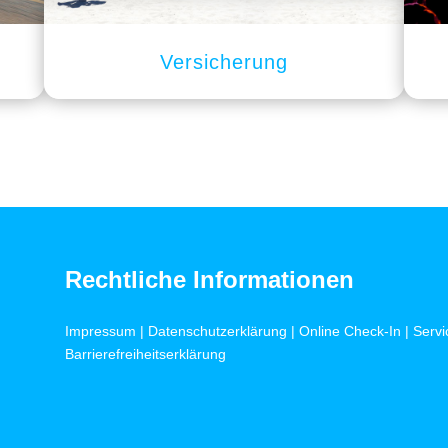
Versicherung
Rechtliche Informationen
Impressum
|
Datenschutzerklärung
|
Online Check-In
|
Servi
Barrierefreiheitserklärung