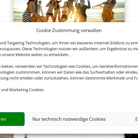
Cookie-Zustimmung verwalten
nd Targeting Technologien, um Ihnen ein besseres Internet-Erlebnis zu erm
Gruppenreisen
 anzupassen. Diese Technologien nutzen wir außerdem, um Ergebnisse zu m
nsere Website weiter zu entwickeln.
u bieten, verwenden wir Technologien wie Cookies, um Geräteinformationen
nologien zustimmmen, können wir Daten wie das Surfverhalten oder eindeut
Empfehlungen für Ihre Reise
mmung nicht erteilen oder zurückziehen, können bestimmte Merkmale und Fu
Sinnvolle Extras, die oft dazu gebucht werden.
 und Marketing Cookies.
ren
Nur technisch notwendige Cookies
E