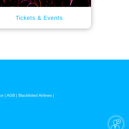
Tickets & Events
ce
|
AGB
|
Blacklisted Airlines
|